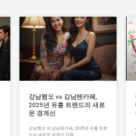
P
P
a
a
g
g
e
e
강남쩜오 vs 강남텐카페,
2025년 유흥 트렌드의 새로
운 경계선
강남쩜오 vs 강남텐카페, 2025년 유흥 트렌
드의 새로운 경계선 요즘