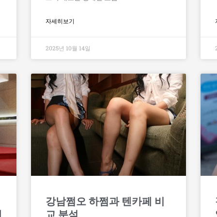
자세히보기
2025년 10월 14일
강남쩜오 하쩜과 텐카페 비
내
교 분석