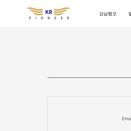
콘
텐
강남쩜오
츠
로
건
너
뛰
기
Emai