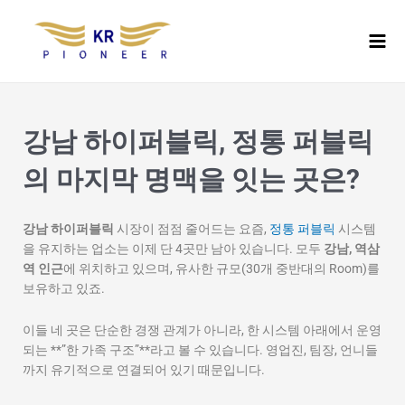
콘
Mai
텐
Men
츠
로
건
너
뛰
강남 하이퍼블릭, 정통 퍼블릭
기
의 마지막 명맥을 잇는 곳은?
강남 하이퍼블릭
시장이 점점 줄어드는 요즘,
정통 퍼블릭
시스템
을 유지하는 업소는 이제 단 4곳만 남아 있습니다. 모두
강남, 역삼
역 인근
에 위치하고 있으며, 유사한 규모(30개 중반대의 Room)를
보유하고 있죠.
이들 네 곳은 단순한 경쟁 관계가 아니라, 한 시스템 아래에서 운영
되는 **”한 가족 구조”**라고 볼 수 있습니다. 영업진, 팀장, 언니들
까지 유기적으로 연결되어 있기 때문입니다.