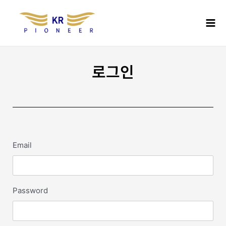
콘
Mai
텐
Men
츠
로
건
너
로그인
뛰
기
Email
Password