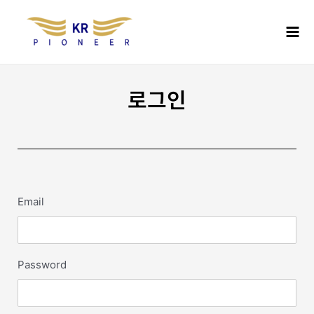
콘
Mai
텐
Men
츠
로
건
너
로그인
뛰
기
Email
Password