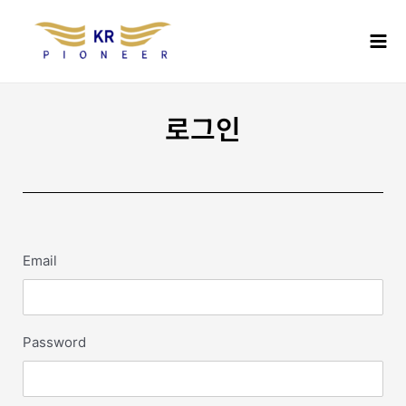
콘
Mai
텐
Men
츠
로
건
너
로그인
뛰
기
Email
Password