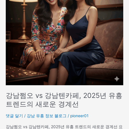
강
남
텐
카
페,
2025
년
유
흥
트
렌
드
의
새
로
강남쩜오 vs 강남텐카페, 2025년 유흥
운
트렌드의 새로운 경계선
경
계
댓글 달기
/
강남 유흥 정보 블로그
/
pioneer01
선
강남쩜오 vs 강남텐카페, 2025년 유흥 트렌드의 새로운 경계선 요