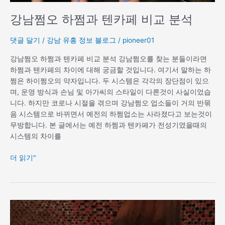
강남쩜오 하쩜과 텐카페 비교 분석
댓글 달기
/
강남 유흥 정보 블로그
/
pioneer01
강남쩜오 하쩜과 텐카페 비교 분석 강남쩜오를 찾는 분들이라면
하쩜과 텐카페의 차이에 대해 궁금할 것입니다. 여기서 말하는 하
쩜은 하이쩜오의 약자입니다. 두 시스템은 각각의 장단점이 있으
며, 운영 방식과 손님 및 아가씨의 스타일이 다른것이 사실이었습
니다. 하지만 코로나 시절을 겪으며 강남쩜오 업소들이 거의 반묶
음 시스템으로 바뀌면서 예전의 하쩜업소는 사라졌다고 보는것이
무방합니다. 본 글에서는 예전 하쩜과 텐카페가 전성기였을때의
시스템의 차이를
더 읽기"
셔
츠