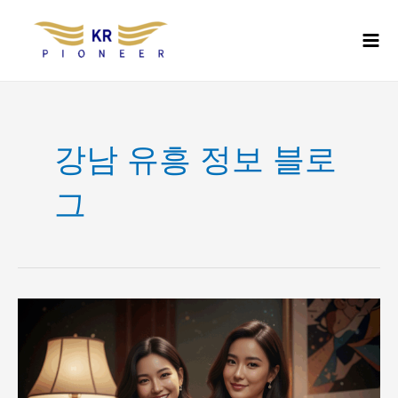
콘
Mai
텐
Men
츠
로
건
너
뛰
기
강남 유흥 정보 블로
그
강
남
쩜
오
vs