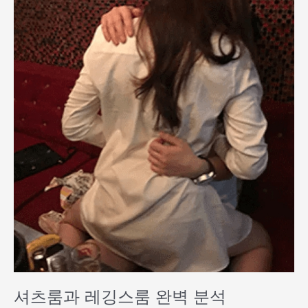
룸
과
레
깅
스
룸
완
벽
분
석
셔츠룸과 레깅스룸 완벽 분석