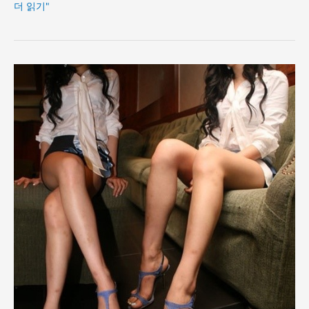
더 읽기"
강
남
쩜
오
하
쩜
과
텐
카
페
비
교
분
석