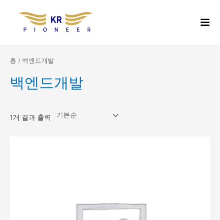
콘
Mai
텐
Men
츠
로
건
너
홈
/ 백엔드개발
뛰
백엔드개발
기
1개 결과 출력