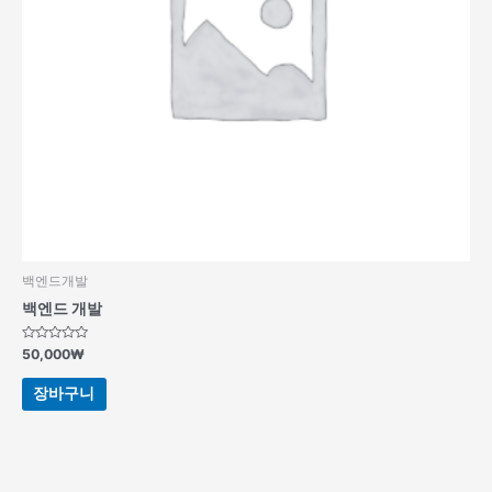
백엔드개발
백엔드 개발
5
50,000
₩
중
에
서
장바구니
0
로
평
가
됨